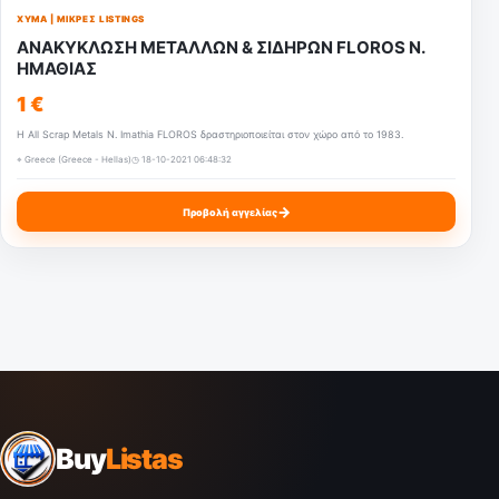
ΧΎΜΑ | ΜΙΚΡΈΣ LISTINGS
ΑΝΑΚΥΚΛΩΣΗ ΜΕΤΑΛΛΩΝ & ΣΙΔΗΡΩΝ FLOROS Ν.
ΗΜΑΘΙΑΣ
1 €
Η All Scrap Metals N. Imathia FLOROS δραστηριοποιείται στον χώρο από το 1983.
⌖ Greece (Greece - Hellas)
◷ 18-10-2021 06:48:32
→
Προβολή αγγελίας
Buy
Listas