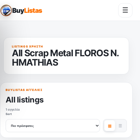
☰
Buy
Listas
Άνοι
LISTINGS ΧΡΉΣΤΗ
All Scrap Metal FLOROS N.
HMATHIAS
BUYLISTAS ΑΓΓΕΛΊΕΣ
All listings
1 αγγελία
Sort
▦
☰