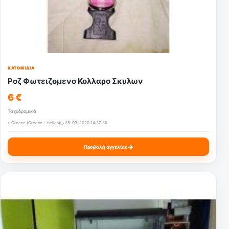
ΚΑΤΟΙΚΊΔΙΑ
Ροζ Φωτειζομενο Κολλαρο Σκυλων
6 €
Ταχυδρομικά
⌖ Greece (Greece - Hellas)
◷ 25-03-2020 14:37:36
→
Προβολή αγγελίας