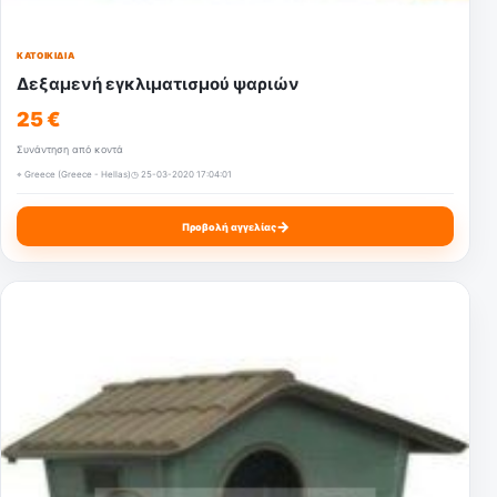
ΚΑΤΟΙΚΊΔΙΑ
Δεξαμενή εγκλιματισμού ψαριών
25 €
Συνάντηση από κοντά
⌖ Greece (Greece - Hellas)
◷ 25-03-2020 17:04:01
→
Προβολή αγγελίας