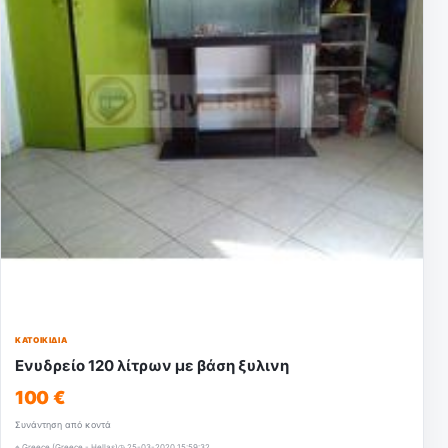
ΚΑΤΟΙΚΊΔΙΑ
Ενυδρείο 120 λίτρων με βάση ξυλινη
100 €
Συνάντηση από κοντά
⌖ Greece (Greece - Hellas)
◷ 25-03-2020 15:59:32