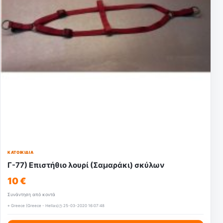
ΚΑΤΟΙΚΊΔΙΑ
Γ-77) Επιστήθιο λουρί (Σαμαράκι) σκύλων
10 €
Συνάντηση από κοντά
⌖ Greece (Greece - Hellas)
◷ 25-03-2020 16:07:48