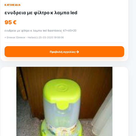
ΚΑΤΟΙΚΊΔΙΑ
ενυδρεια με φίλτρο κ λαμπα led
95 €
ενυδρεια με φίλτρο κ λαμπα led διαστάσεις 47x45x20
⌖ Greece (Greece - Hellas)
◷ 25-03-2020 19:06:06
→
Προβολή αγγελίας