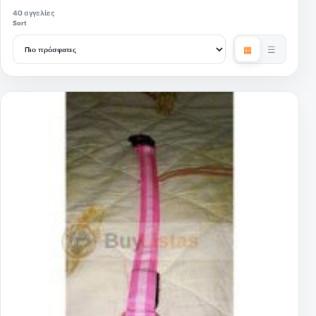
40 αγγελίες
Sort
▦
☰