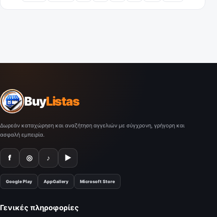
Buy
Listas
Δωρεάν καταχώρηση και αναζήτηση αγγελιών με σύγχρονη, γρήγορη και
ασφαλή εμπειρία.
f
◎
♪
▶
Google Play
AppGallery
Microsoft Store
Γενικές πληροφορίες