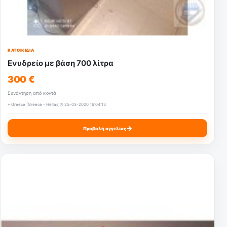
ΚΑΤΟΙΚΊΔΙΑ
Ενυδρείο με βάση 700 λίτρα
300 €
Συνάντηση από κοντά
⌖ Greece (Greece - Hellas)
◷ 25-03-2020 16:04:13
→
Προβολή αγγελίας