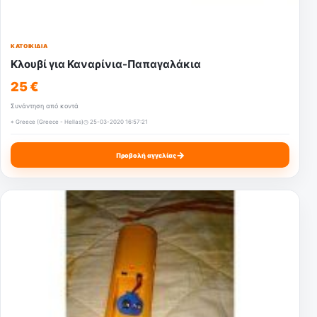
ΚΑΤΟΙΚΊΔΙΑ
Κλουβί για Καναρίνια-Παπαγαλάκια
25 €
Συνάντηση από κοντά
⌖ Greece (Greece - Hellas)
◷ 25-03-2020 16:57:21
→
Προβολή αγγελίας