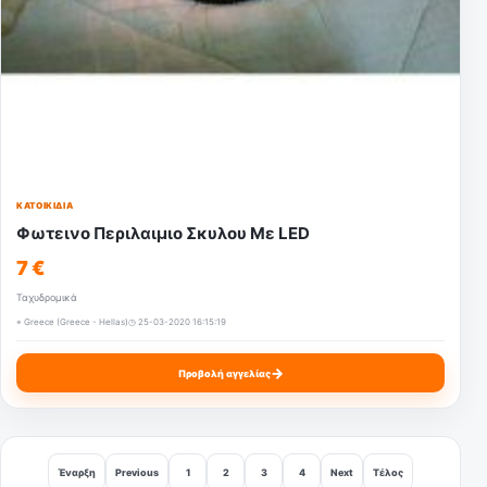
ΚΑΤΟΙΚΊΔΙΑ
Φωτεινο Περιλαιμιο Σκυλου Με LED
7 €
Ταχυδρομικά
⌖ Greece (Greece - Hellas)
◷ 25-03-2020 16:15:19
→
Προβολή αγγελίας
Έναρξη
Previous
1
2
3
4
Next
Τέλος