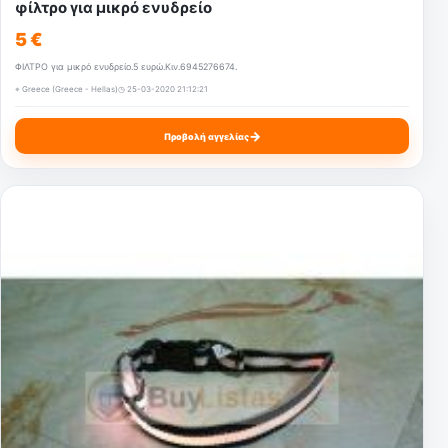
φίλτρο για μικρό ενυδρείο
5 €
ΦΙΛΤΡΟ για μικρό ενυδρείο.5 ευρώ.Κιν.6945276674.
⌖ Greece (Greece - Hellas)
◷ 25-03-2020 21:12:21
→
Προβολή αγγελίας