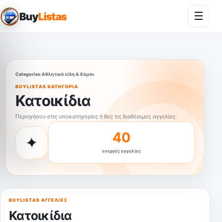
☰
Buy
Listas
Άνοι
Categories
›
Αθλητικά είδη & Χόμπι
BUYLISTAS ΚΑΤΗΓΟΡΊΑ
Κατοικίδια
Περιηγήσου στις υποκατηγορίες ή δες τις διαθέσιμες αγγελίες.
40
✦
ενεργές αγγελίες
BUYLISTAS ΑΓΓΕΛΊΕΣ
Κατοικίδια