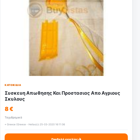
ΚΑΤΟΙΚΊΔΙΑ
Συσκευη Απωθησης Και Προστασιας Απο Αγριους
Σκυλους
8 €
Ταχυδρομικά
⌖ Greece (Greece - Hellas)
◷ 25-03-2020 16:11:36
→
Προβολή αγγελίας