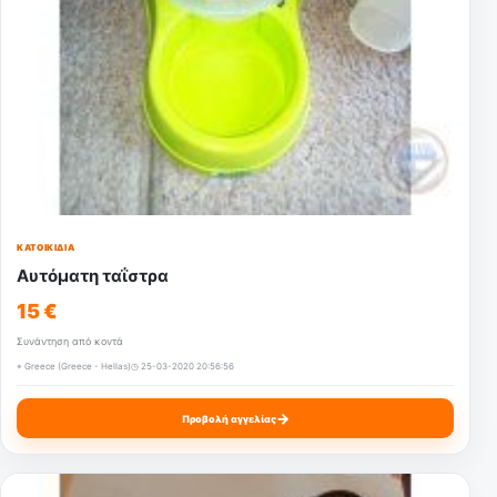
ΚΑΤΟΙΚΊΔΙΑ
Αυτόματη ταΐστρα
15 €
Συνάντηση από κοντά
⌖ Greece (Greece - Hellas)
◷ 25-03-2020 20:56:56
→
Προβολή αγγελίας