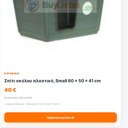
ΚΑΤΟΙΚΊΔΙΑ
Σπίτι σκύλου πλαστικό, Small 60 x 50 x 41 cm
40 €
Συνάντηση από κοντά
⌖ Greece (Greece - Hellas)
◷ 25-03-2020 17:34:37
→
Προβολή αγγελίας