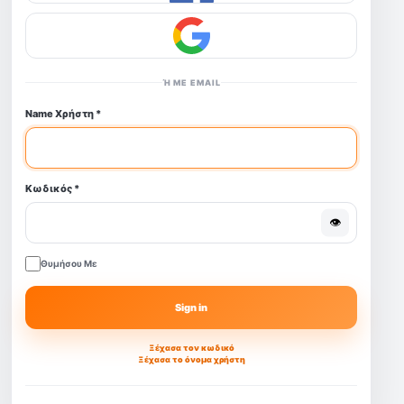
Ή ΜΕ EMAIL
Name Χρήστη
*
Κωδικός
*
👁
Θυμήσου Με
Sign in
Ξέχασα τον κωδικό
Ξέχασα το όνομα χρήστη