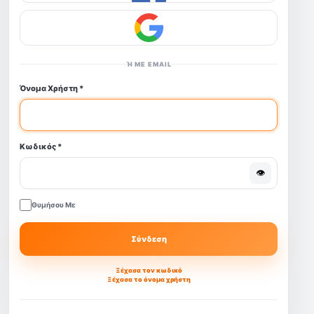
Ή ΜΕ EMAIL
Όνομα Χρήστη
*
Κωδικός
*
👁
Θυμήσου Με
Σύνδεση
Ξέχασα τον κωδικό
Ξέχασα το όνομα χρήστη