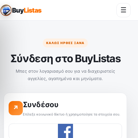
☰
Buy
Listas
Άνοι
ΚΑΛΏΣ ΉΡΘΕΣ ΞΑΝΆ
Σύνδεση στο BuyListas
Μπες στον λογαριασμό σου για να διαχειριστείς
αγγελίες, αγαπημένα και μηνύματα.
Συνδέσου
↗
Επίλεξε κοινωνικό δίκτυο ή χρησιμοποίησε τα στοιχεία σου.