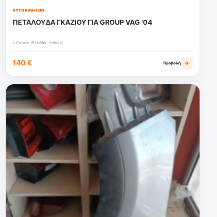
ΑΥΤΟΚΙΝΉΤΩΝ
ΠΕΤΑΛΟΥΔΑ ΓΚΑΖΙΟΥ ΓΙΑ GROUP VAG '04
⌖ Greece (Ελλάδα - Hellas)
140 €
→
Προβολή