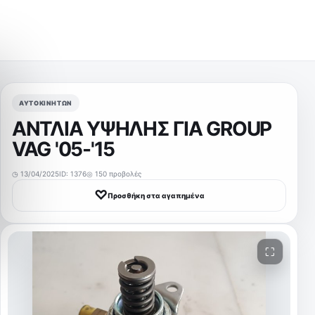
ΑΥΤΟΚΙΝΉΤΩΝ
ΑΝΤΛΙΑ ΥΨΗΛΗΣ ΓΙΑ GROUP
VAG '05-'15
◷ 13/04/2025
ID: 1376
◎ 150 προβολές
♡
Προσθήκη στα αγαπημένα