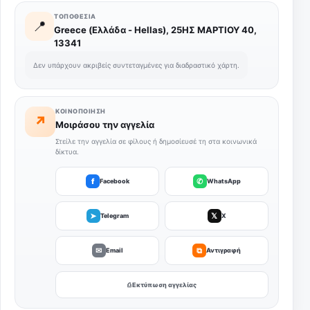
ΤΟΠΟΘΕΣΊΑ
📍
Greece (Ελλάδα - Hellas), 25ΗΣ ΜΑΡΤΙΟΥ 40,
13341
Δεν υπάρχουν ακριβείς συντεταγμένες για διαδραστικό χάρτη.
ΚΟΙΝΟΠΟΊΗΣΗ
↗
Μοιράσου την αγγελία
Στείλε την αγγελία σε φίλους ή δημοσίευσέ τη στα κοινωνικά
δίκτυα.
f
✆
Facebook
WhatsApp
➤
𝕏
Telegram
X
✉
⧉
Email
Αντιγραφή
⎙ Εκτύπωση αγγελίας