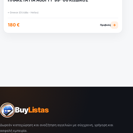
⌖ Greece (Ελλάδα - Hellas)
180 €
→
Προβολή
Buy
Listas
Δωρεάν καταχώρηση και αναζήτηση αγγελιών με σύγχρονη, γρήγορη και
ασφαλή εμπειρία.