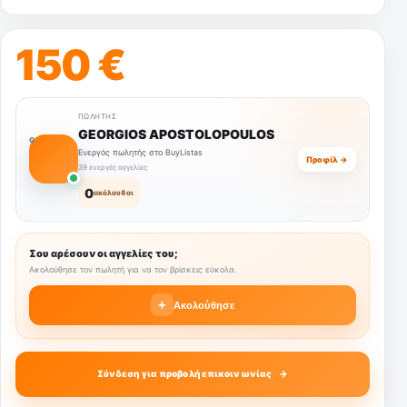
150 €
ΠΩΛΗΤΉΣ
GEORGIOS APOSTOLOPOULOS
G
Ενεργός πωλητής στο BuyListas
Προφίλ →
39 ενεργές αγγελίες
0
ακόλουθοι
Σου αρέσουν οι αγγελίες του;
Ακολούθησε τον πωλητή για να τον βρίσκεις εύκολα.
+
Ακολούθησε
Σύνδεση για προβολή επικοινωνίας