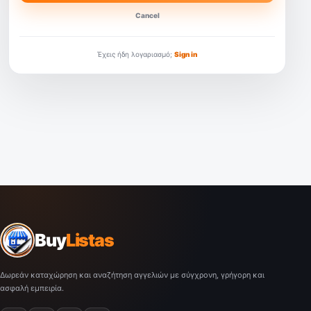
Cancel
Έχεις ήδη λογαριασμό;
Sign in
Buy
Listas
Δωρεάν καταχώρηση και αναζήτηση αγγελιών με σύγχρονη, γρήγορη και
ασφαλή εμπειρία.