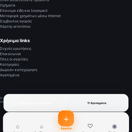
Οχήματα
Επώνυμα είδη και λογισμικό
Μεταφορά χρημάτων μέσω Internet
Σύμβουλος αγοράς
Χάρτης ιστοτόπου
Χρήσιμα links
Συχνές ερωτήσεις
Επικοινωνία
Όλες οι αγγελίες
Κατηγορίες
Δωρεάν καταχώρηση
Αγαπημένα
© 2026 BuyListas.com — Δωρεάν ιστότοπος αγγελιών.
Made with ♥ in Greece
Σύνδεση για επικοινωνία
♡ Αγαπημένα
＋
⌂
⌕
♡
◉
Αγγελία