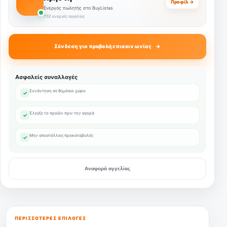
Προφίλ →
Ενεργός πωλητής στο BuyListas
702 ενεργές αγγελίες
Σύνδεση για προβολή επικοινωνίας
Ασφαλείς συναλλαγές
Συνάντηση σε δημόσιο χώρο
✓
Έλεγξε το προϊόν πριν την αγορά
✓
Μην αποστέλλεις προκαταβολές
✓
Αναφορά αγγελίας
ΠΕΡΙΣΣΌΤΕΡΕΣ ΕΠΙΛΟΓΈΣ