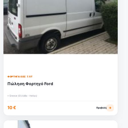
ΦΟΡΤΗΓΆ ΈΩΣ 7.5Τ
Πώληση Φορτηγό Ford
⌖ Greece (Ελλάδα - Hellas)
10 €
→
Προβολή