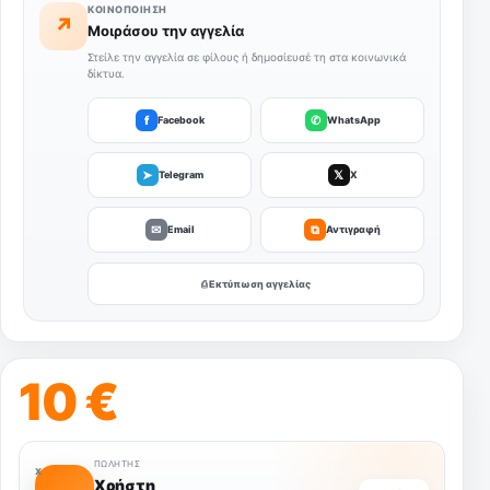
ΚΟΙΝΟΠΟΊΗΣΗ
↗
Μοιράσου την αγγελία
Στείλε την αγγελία σε φίλους ή δημοσίευσέ τη στα κοινωνικά
δίκτυα.
f
✆
Facebook
WhatsApp
➤
𝕏
Telegram
X
✉
⧉
Email
Αντιγραφή
⎙ Εκτύπωση αγγελίας
10 €
ΠΩΛΗΤΉΣ
Χ
Χρήστη