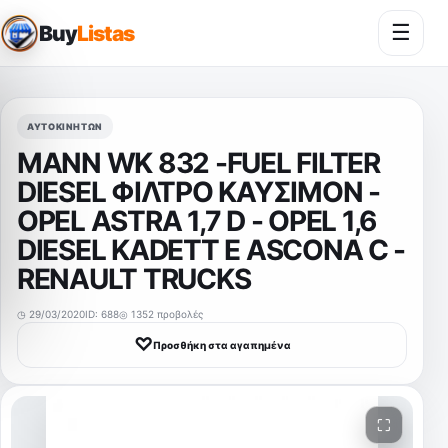
☰
Buy
Listas
Άνοι
ΑΥΤΟΚΙΝΉΤΩΝ
ΜΑΝΝ WK 832 -FUEL FILTER
DIESEL ΦΙΛΤΡΟ ΚΑΥΣΙΜΟΝ -
OPEL ASTRA 1,7 D - OPEL 1,6
DIESEL KADETT E ASCONA C -
RENAULT TRUCKS
◷ 29/03/2020
ID: 688
◎ 1352 προβολές
♡
Προσθήκη στα αγαπημένα