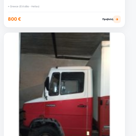
⌖ Greece (Ελλάδα - Hellas)
800 €
→
Προβολή