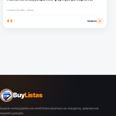
⌖ Greece (Ελλάδα - Hellas)
4 €
→
Προβολή
Buy
Listas
Δωρεάν καταχώρηση και αναζήτηση αγγελιών με σύγχρονη, γρήγορη και
ασφαλή εμπειρία.