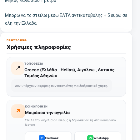
Μηκος Καλωδιου 1 μετρο
Μπορω να το στειλω μεσω ΕΛΤΑ αντικαταβολης + 5 ευρω σε
ολη την Ελλαδα
ΠΕΡΙΣΣΌΤΕΡΑ
Χρήσιμες πληροφορίες
ΤΟΠΟΘΕΣΊΑ
📍
Greece (Ελλάδα - Hellas), Αιγάλεω , Δυτικός
Τομέας Αθηνών
Δεν υπάρχουν ακριβείς συντεταγμένες για διαδραστικό χάρτη.
ΚΟΙΝΟΠΟΊΗΣΗ
↗
Μοιράσου την αγγελία
Στείλε την αγγελία σε φίλους ή δημοσίευσέ τη στα κοινωνικά
δίκτυα.
f
✆
Facebook
WhatsApp