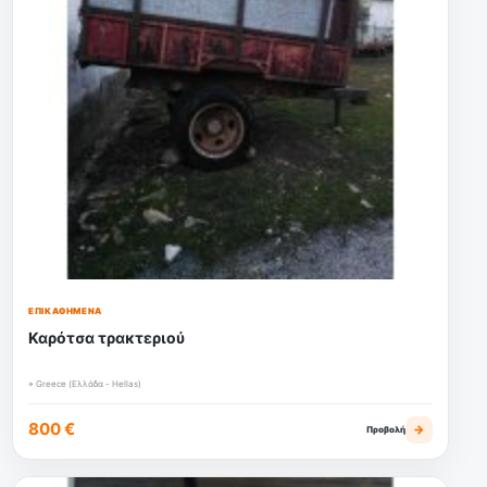
ΕΠΙΚΑΘΉΜΕΝΑ
Καρότσα τρακτεριού
⌖ Greece (Ελλάδα - Hellas)
800 €
→
Προβολή