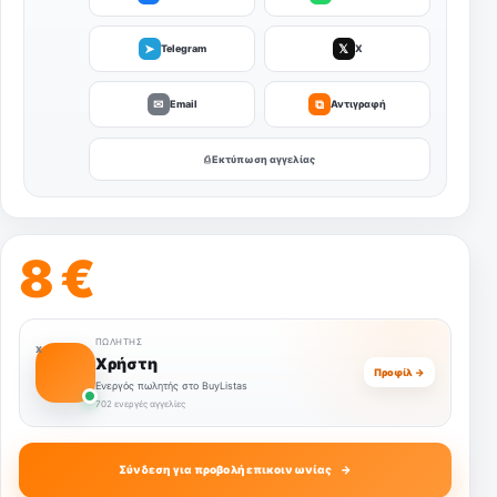
➤
𝕏
Telegram
X
✉
⧉
Email
Αντιγραφή
⎙ Εκτύπωση αγγελίας
8 €
ΠΩΛΗΤΉΣ
Χ
Χρήστη
Προφίλ →
Ενεργός πωλητής στο BuyListas
702 ενεργές αγγελίες
Σύνδεση για προβολή επικοινωνίας