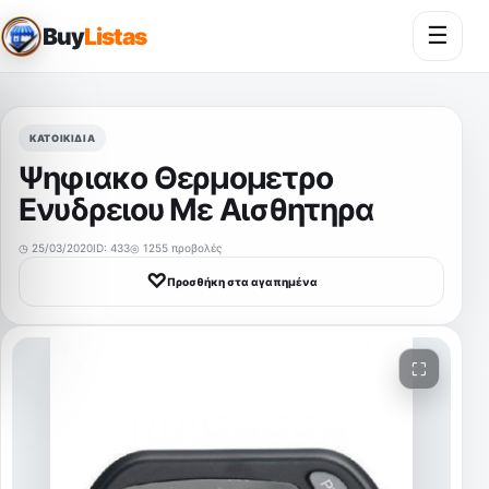
☰
Buy
Listas
Άνοι
ΚΑΤΟΙΚΊΔΙΑ
Ψηφιακο Θερμομετρο
Ενυδρειου Με Αισθητηρα
◷ 25/03/2020
ID: 433
◎ 1255 προβολές
♡
Προσθήκη στα αγαπημένα