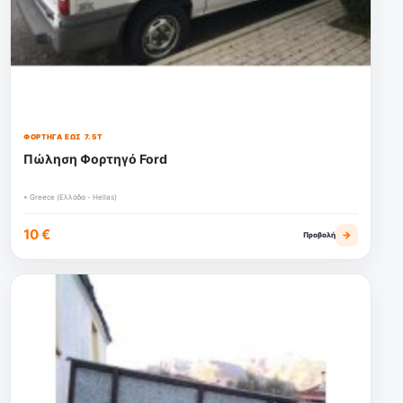
ΦΟΡΤΗΓΆ ΈΩΣ 7.5Τ
Πώληση Φορτηγό Ford
⌖ Greece (Ελλάδα - Hellas)
10 €
→
Προβολή