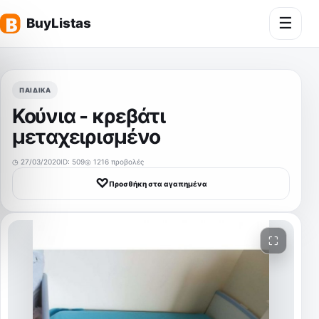
☰
Άνοι
ΠΑΙΔΙΚΆ
Κούνια - κρεβάτι
μεταχειρισμένο
◷ 27/03/2020
ID: 509
◎ 1216 προβολές
♡
Προσθήκη στα αγαπημένα