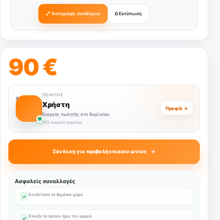
🔗 Αντιγραφή συνδέσμου
⎙ Εκτύπωση
90 €
ΠΩΛΗΤΉΣ
Χ
Χρήστη
Προφίλ →
Ενεργός πωλητής στο BuyListas
702 ενεργές αγγελίες
Σύνδεση για προβολή επικοινωνίας
Ασφαλείς συναλλαγές
Συνάντηση σε δημόσιο χώρο
✓
Έλεγξε το προϊόν πριν την αγορά
✓