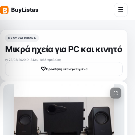
☰
Άνοι
ΉΧΟΣ ΚΑΙ ΕΙΚΌΝΑ
Μικρά ηχεία για PC και κινητό
◷ 23/03/2020
ID: 343
◎ 1086 προβολές
♡
Προσθήκη στα αγαπημένα