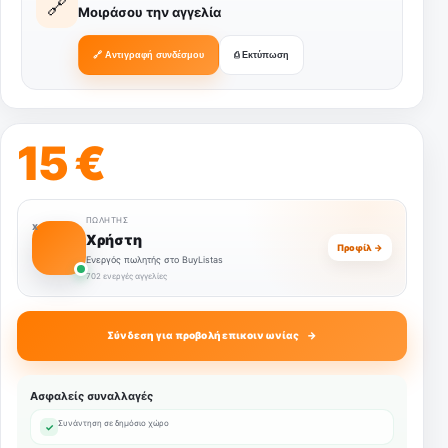
🔗
Μοιράσου την αγγελία
🔗 Αντιγραφή συνδέσμου
⎙ Εκτύπωση
15 €
ΠΩΛΗΤΉΣ
Χ
Χρήστη
Προφίλ →
Ενεργός πωλητής στο BuyListas
702 ενεργές αγγελίες
Σύνδεση για προβολή επικοινωνίας
Ασφαλείς συναλλαγές
Συνάντηση σε δημόσιο χώρο
✓