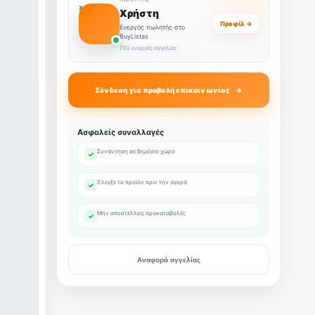
Χ
Χρήστη
Προφίλ →
Ενεργός πωλητής στο
BuyListas
702 ενεργές αγγελίες
Σύνδεση για προβολή επικοινωνίας
Ασφαλείς συναλλαγές
Συνάντηση σε δημόσιο χώρο
✓
Έλεγξε το προϊόν πριν την αγορά
✓
Μην αποστέλλεις προκαταβολές
✓
Αναφορά αγγελίας