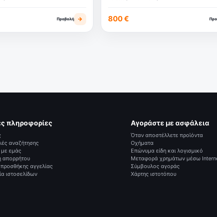
800 €
→
Προβολή
Προ
ές πληροφορίες
Αγοράστε με ασφάλεια
ς
Όταν αποστέλλετε προϊόντα
λές αναζήτησης
Οχήματα
 με εμάς
Επώνυμα είδη και λογισμικό
ή απορρήτου
Μεταφορά χρημάτων μέσω Intern
 προσθήκης αγγελίας
Σύμβουλος αγοράς
ία ιστοσελίδων
Χάρτης ιστοτόπου