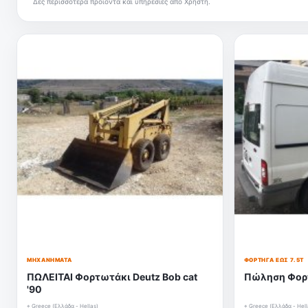
Δες περισσότερα προϊόντα και υπηρεσίες από Χρήστη.
ΜΗΧΑΝΉΜΑΤΑ
ΦΟΡΤΗΓΆ ΈΩΣ 7.5Τ
ΠΩΛΕΙΤΑΙ Φορτωτάκι Deutz Bob cat
Πώληση Φορτ
'90
⌖ Greece (Ελλάδα - Hellas)
⌖ Greece (Ελλάδα - Hell