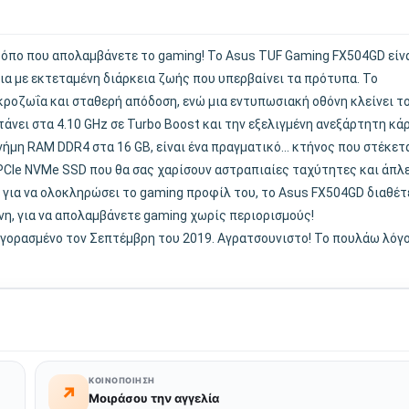
όπο που απολαμβάνετε το gaming! Το Asus TUF Gaming FX504GD είνα
ια με εκτεταμένη διάρκεια ζωής που υπερβαίνει τα πρότυπα. Το
κροζωΐα και σταθερή απόδοση, ενώ μια εντυπωσιακή οθόνη κλείνει τ
τάνει στα 4.10 GHz σε Turbo Boost και την εξελιγμένη ανεξάρτητη κά
ήμη RAM DDR4 στα 16 GB, είναι ένα πραγματικό... κτήνος που στέκετ
 PCIe NVMe SSD που θα σας χαρίσουν αστραπιαίες ταχύτητες και άπλ
, για να ολοκληρώσει το gaming προφίλ του, το Asus FX504GD διαθέτ
νη, για να απολαμβάνετε gaming χωρίς περιορισμούς!
 αγορασμένο τον Σεπτέμβρη του 2019. Αγρατσουνιστο! Το πουλάω λόγ
ΚΟΙΝΟΠΟΊΗΣΗ
↗
Μοιράσου την αγγελία