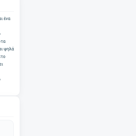
ι ένα
ο
ρτα
αι ψηλά
ετο
ει
ο