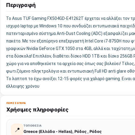
Περιγραφή
Το Asus TUF Gaming FX504GD-E41262T έρχεται να αλλάξει τον τρ
ισχυρό laptop με Windows 10 που συνδυάζει εντυπωσιακά παιχνίδ
πατενταρισμένο σύστημα Anti-Dust Cooling (ADC) εξασφαλίζει μα
πακέτο. Με τον εξαπύρηνο επεξεργαστή Intel Core i7-8750H που φ
γραφικών Nvidia GeForce GTX 1050 στα 4GB, αλλά και ταχύτατη μν
στα δύσκολα! Επιπλέον, διαθέτει δίσκο HDD 1TB και δίσκο 256GB
χώρο για να αποθηκεύετε τα αρχεία σας όπως σας βολεύει! Τέλος
φωτιζόμενο πληκτρολόγιο και εντυπωσιακή Full HD anti glare οθό
Το λαπτοπ το έχω ανοίξει 12-15 φορές για χαλαρό gaming. Ειναι
έλλειψης χρόνου
ΠΕΡΙΣΣΌΤΕΡΑ
Χρήσιμες πληροφορίες
ΤΟΠΟΘΕΣΊΑ
📍
Greece (Ελλάδα - Hellas), Ρόδος , Ρόδος