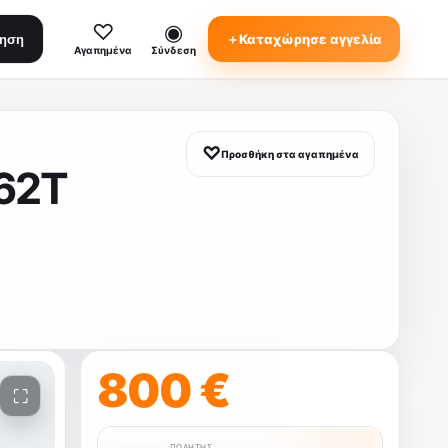
♡
◉
＋
Καταχώρησε αγγελία
τηση
Αγαπημένα
Σύνδεση
♡
Προσθήκη στα αγαπημένα
62T
800 €
ΠΩΛΗΤΉΣ