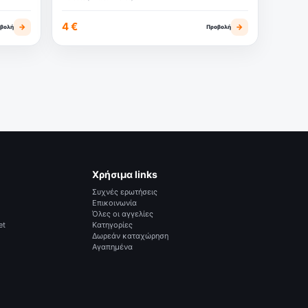
4 €
→
→
βολή
Προβολή
Χρήσιμα links
Συχνές ερωτήσεις
Επικοινωνία
Όλες οι αγγελίες
et
Κατηγορίες
Δωρεάν καταχώρηση
Αγαπημένα