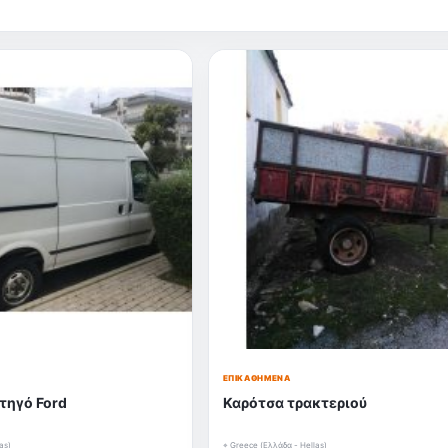
ΕΠΙΚΑΘΉΜΕΝΑ
ηγό Ford
Καρότσα τρακτεριού
as)
⌖ Greece (Ελλάδα - Hellas)