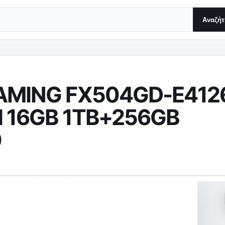
Αναζή
AMING FX504GD-E412
H 16GB 1TB+256GB
0