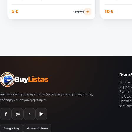
5 €
10 €
→
Προβολή
Γενικ
Buy
Listas
Κανόνε
Συμβου
Σχετικά
Δωρεάν καταχώρηση και αναζήτηση αγγελιών με σύγχρονη,
Πολιτικ
γρήγορη και ασφαλή εμπειρία.
Οδηγίες
Φιλοξεν
f
◎
♪
▶
Google Play
Microsoft Store