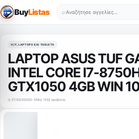
Buy
Listas
⌕
Η/Υ, LAPTOPS ΚΑΙ TABLETS
LAPTOP ASUS TUF G
INTEL CORE I7-8750
GTX1050 4GB WIN 1
◷ 27/03/2020
ID: 558
◎ 1032 προβολές