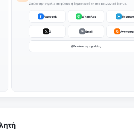
Στείλε την αγγελία σε φίλους ή δημοσίευσέ τη στα κοινωνικά δίκτυα.
f
✆
➤
Facebook
WhatsApp
Telegram
𝕏
✉
⧉
X
Email
Αντιγραφ
⎙ Εκτύπωση αγγελίας
ωλητή