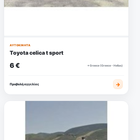
ΑΥΤΟΚΊΝΗΤΑ
Toyota celica t sport
6 €
⌖ Greece (Greece - Hellas)
→
Προβολή αγγελίας