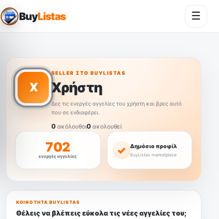
☰
Buy
Listas
Άνοι
SELLER ΣΤΟ BUYLISTAS
Χρήστη
Χ
Δες τις ενεργές αγγελίες του χρήστη και βρες αυτό
που σε ενδιαφέρει.
0
0
ακόλουθοι
ακολουθεί
702
Δημόσιο προφίλ
✓
BuyListas marketplace
ενεργές αγγελίες
ΚΟΙΝΌΤΗΤΑ BUYLISTAS
Θέλεις να βλέπεις εύκολα τις νέες αγγελίες του;