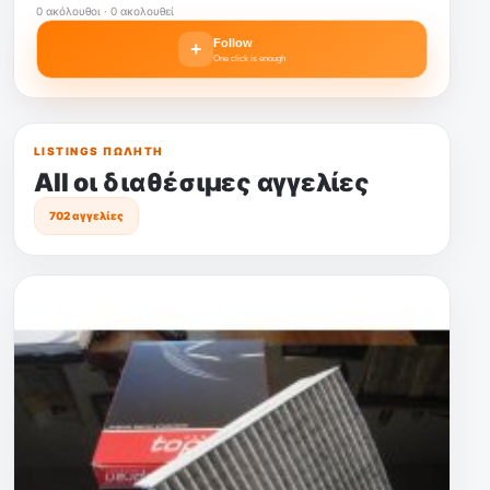
0 ακόλουθοι · 0 ακολουθεί
Follow
+
One click is enough
LISTINGS ΠΩΛΗΤΉ
All οι διαθέσιμες αγγελίες
702 αγγελίες