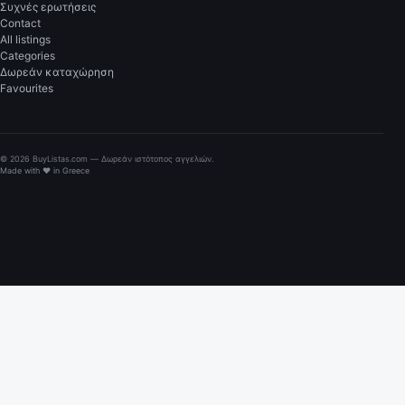
Συχνές ερωτήσεις
Contact
All listings
Categories
Δωρεάν καταχώρηση
Favourites
© 2026 BuyListas.com — Δωρεάν ιστότοπος αγγελιών.
Made with ♥ in Greece