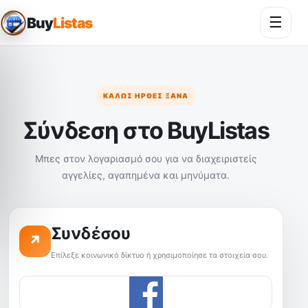
☰
Buy
Listas
Άνοι
ΚΑΛΏΣ ΉΡΘΕΣ ΞΑΝΆ
Σύνδεση στο BuyListas
Μπες στον λογαριασμό σου για να διαχειριστείς
αγγελίες, αγαπημένα και μηνύματα.
Συνδέσου
↗
Επίλεξε κοινωνικό δίκτυο ή χρησιμοποίησε τα στοιχεία σου.