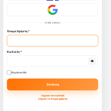
Ή ΜΕ EMAIL
Όνομα Χρήστη
*
Κωδικός
*
👁
Θυμήσου Με
Σύνδεση
Ξέχασα τον κωδικό
Ξέχασα το όνομα χρήστη