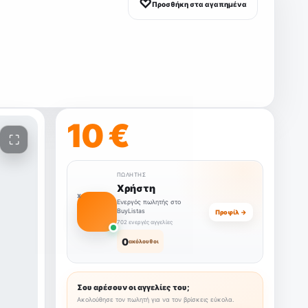
♡
Προσθήκη στα αγαπημένα
10 €
ΠΩΛΗΤΉΣ
Χρήστη
Χ
Ενεργός πωλητής στο
BuyListas
Προφίλ →
702 ενεργές αγγελίες
0
ακόλουθοι
Σου αρέσουν οι αγγελίες του;
Ακολούθησε τον πωλητή για να τον βρίσκεις εύκολα.