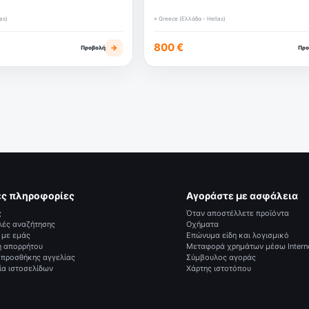
as)
⌖ Greece (Ελλάδα - Hellas)
800 €
→
Προβολή
Προ
ές πληροφορίες
Αγοράστε με ασφάλεια
ς
Όταν αποστέλλετε προϊόντα
λές αναζήτησης
Οχήματα
 με εμάς
Επώνυμα είδη και λογισμικό
ή απορρήτου
Μεταφορά χρημάτων μέσω Intern
 προσθήκης αγγελίας
Σύμβουλος αγοράς
ία ιστοσελίδων
Χάρτης ιστοτόπου