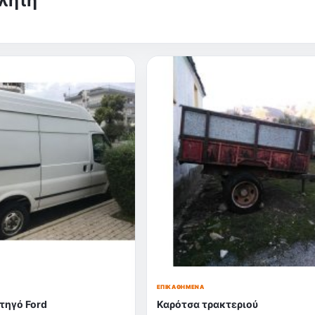
ωλητή
ΕΠΙΚΑΘΉΜΕΝΑ
ηγό Ford
Καρότσα τρακτεριού