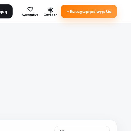
♡
◉
＋
Καταχώρησε αγγελία
τηση
Αγαπημένα
Σύνδεση