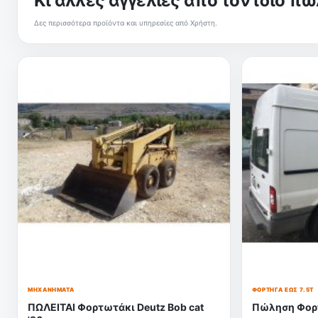
Κι άλλες αγγελίες από τον ίδιο π
Δες περισσότερα προϊόντα και υπηρεσίες από Χρήστη.
ΜΗΧΑΝΉΜΑΤΑ
ΦΟΡΤΗΓΆ ΈΩΣ 7.5Τ
ΠΩΛΕΙΤΑΙ Φορτωτάκι Deutz Bob cat
Πώληση Φορτ