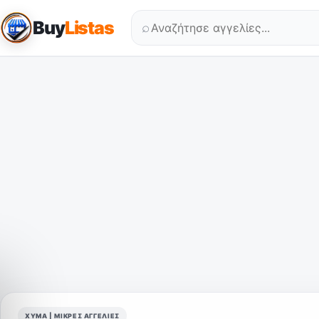
Buy
Listas
⌕
ΧΎΜΑ | ΜΙΚΡΈΣ ΑΓΓΕΛΊΕΣ