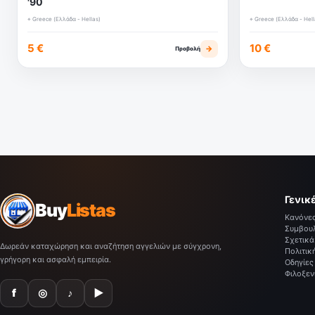
'90
⌖ Greece (Ελλάδα - Hellas)
⌖ Greece (Ελλάδα - Hell
5 €
10 €
→
Προβολή
Γενικ
Buy
Listas
Κανόνε
Συμβου
Σχετικά
Δωρεάν καταχώρηση και αναζήτηση αγγελιών με σύγχρονη,
Πολιτικ
γρήγορη και ασφαλή εμπειρία.
Οδηγίες
Φιλοξεν
f
◎
♪
▶