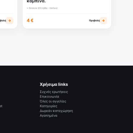
καμπίνα.
⌖ Greece (Ελλάδα - Hellas)
4 €
→
→
βολή
Προβολή
Χρήσιμα links
Συχνές ερωτήσεις
Επικοινωνία
Όλες οι αγγελίες
et
Κατηγορίες
Δωρεάν καταχώρηση
Αγαπημένα