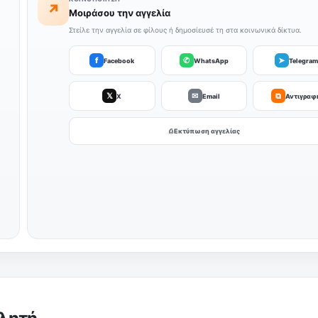
↗
Μοιράσου την αγγελία
Στείλε την αγγελία σε φίλους ή δημοσίευσέ τη στα κοινωνικά δίκτυα.
f
✆
➤
Facebook
WhatsApp
Telegram
𝕏
✉
⧉
X
Email
Αντιγραφ
⎙ Εκτύπωση αγγελίας