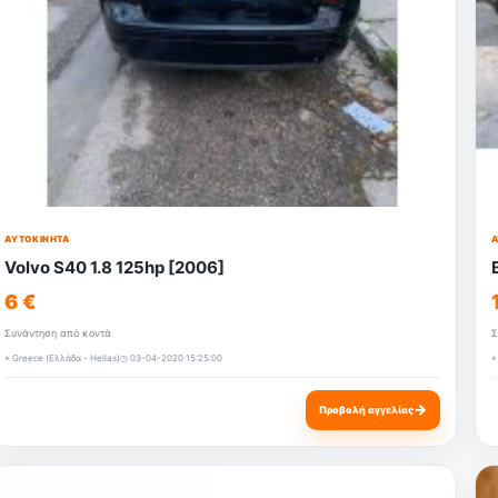
ΑΥΤΟΚΊΝΗΤΑ
Α
Volvo S40 1.8 125hp [2006]
6 €
Συνάντηση από κοντά
Σ
⌖ Greece (Ελλάδα - Hellas)
◷ 03-04-2020 15:25:00
⌖
→
Προβολή αγγελίας