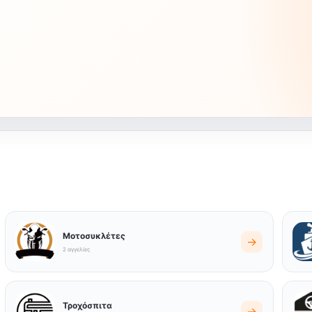
Μοτοσυκλέτες
→
2 αγγελίες
Τροχόσπιτα
→