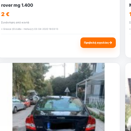
rover mg 1.400
2 €
Συνάντηση από κοντά
Σ
⌖ Greece (Ελλάδα - Hellas)
◷ 03-04-2020 18:03:13
⌖
→
Προβολή αγγελίας