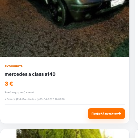
ΑΥΤΟΚΊΝΗΤΑ
mercedes a class a140
3 €
Συνάντηση από κοντά
⌖ Greece (Ελλάδα - Hellas)
◷ 03-04-2020 16:09:18
→
Προβολή αγγελίας