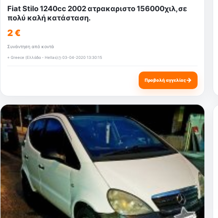
Fiat Stilo 1240cc 2002 ατρακαριστο 156000χιλ,σε
πολύ καλή κατάσταση.
2 €
Συνάντηση από κοντά
⌖ Greece (Ελλάδα - Hellas)
◷ 03-04-2020 13:30:15
→
Προβολή αγγελίας