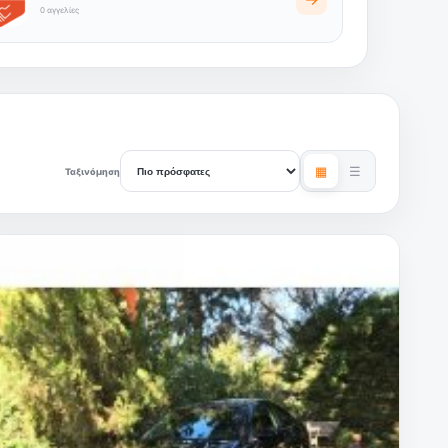
0 αγγελίες
▦
☰
Ταξινόμηση