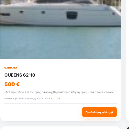
ΟΧΉΜΑΤΑ
QUEENS 62 '10
500 €
+5 % προμήθεια επί της τιμής πώλησηςΠερισσότερες πληροφορίες μετά από επικοινωνί
⌖ Greece (Ελλάδα - Hellas)
◷ 10-04-2018 14:01:04
→
Προβολή αγγελίας