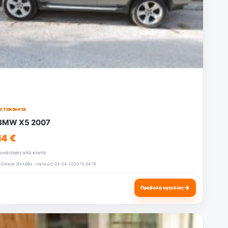
ΥΤΟΚΊΝΗΤΑ
BMW X5 2007
14 €
υνάντηση από κοντά
 Greece (Ελλάδα - Hellas)
◷ 03-04-2020 15:34:16
→
Προβολή αγγελίας