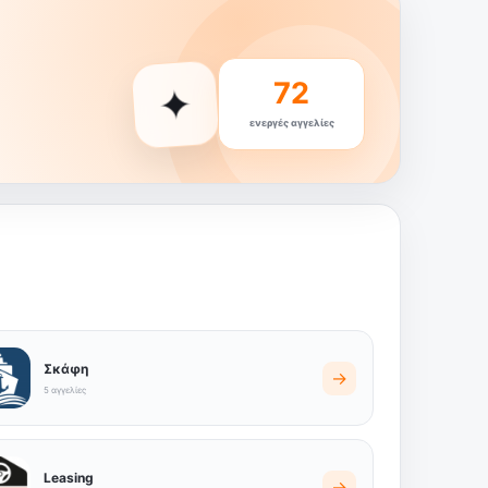
72
✦
ενεργές αγγελίες
Σκάφη
→
5 αγγελίες
Leasing
→