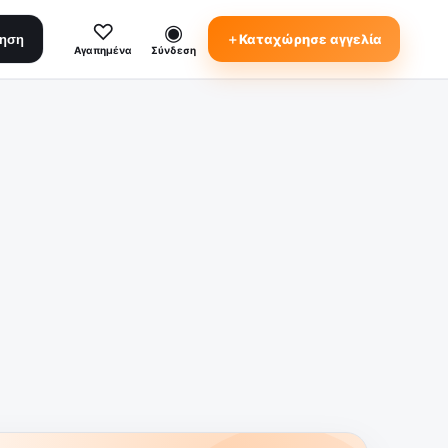
♡
◉
＋
Καταχώρησε αγγελία
τηση
Αγαπημένα
Σύνδεση