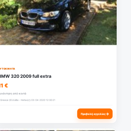
ΥΤΟΚΊΝΗΤΑ
BMW 320 2009 full extra
11 €
υνάντηση από κοντά
 Greece (Ελλάδα - Hellas)
◷ 03-04-2020 12:30:21
→
Προβολή αγγελίας