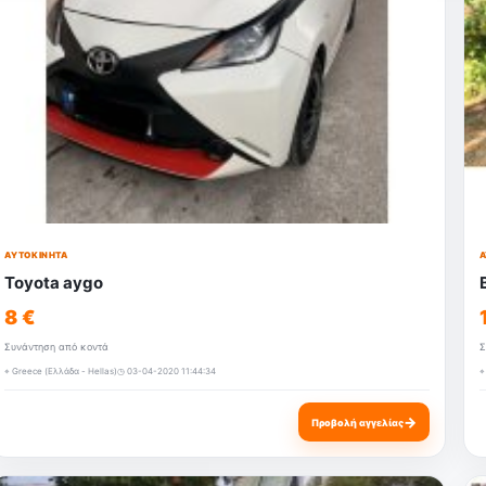
ΑΥΤΟΚΊΝΗΤΑ
Α
Toyota aygo
8 €
Συνάντηση από κοντά
Σ
⌖ Greece (Ελλάδα - Hellas)
◷ 03-04-2020 11:44:34
⌖
→
Προβολή αγγελίας