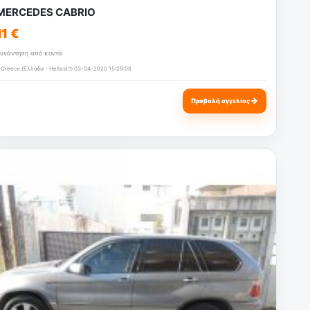
MERCEDES CABRIO
11 €
υνάντηση από κοντά
 Greece (Ελλάδα - Hellas)
◷ 03-04-2020 15:29:08
→
Προβολή αγγελίας