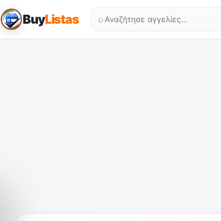
Buy
Listas
⌕