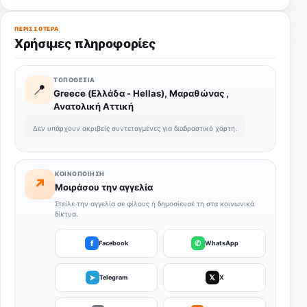
ΠΕΡΙΣΣΌΤΕΡΑ
Χρήσιμες πληροφορίες
ΤΟΠΟΘΕΣΊΑ
📍
Greece (Ελλάδα - Hellas), Μαραθώνας ,
Ανατολική Αττική
Δεν υπάρχουν ακριβείς συντεταγμένες για διαδραστικό χάρτη.
ΚΟΙΝΟΠΟΊΗΣΗ
↗
Μοιράσου την αγγελία
Στείλε την αγγελία σε φίλους ή δημοσίευσέ τη στα κοινωνικά
δίκτυα.
f
✆
Facebook
WhatsApp
➤
𝕏
Telegram
X