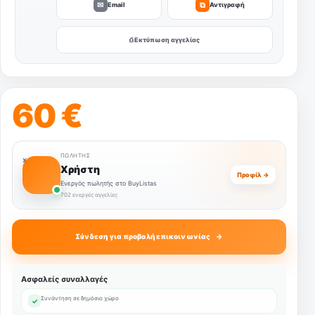
✉
⧉
Email
Αντιγραφή
⎙ Εκτύπωση αγγελίας
60 €
ΠΩΛΗΤΉΣ
Χ
Χρήστη
Προφίλ →
Ενεργός πωλητής στο BuyListas
702 ενεργές αγγελίες
Σύνδεση για προβολή επικοινωνίας
Ασφαλείς συναλλαγές
Συνάντηση σε δημόσιο χώρο
✓