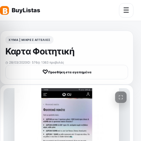
☰
Άνοι
ΧΎΜΑ | ΜΙΚΡΈΣ ΑΓΓΕΛΊΕΣ
Καρτα Φοιτητική
◷ 28/03/2020
ID: 576
◎ 1363 προβολές
♡
Προσθήκη στα αγαπημένα