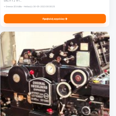
0AC71 1 Z 1FT…
⌖ Greece (Ελλάδα - Hellas)
◷ 30-05-2023 00:30:25
→
Προβολή αγγελίας