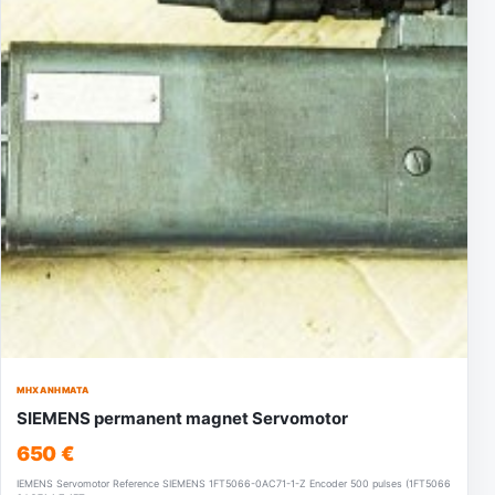
ΜΗΧΑΝΉΜΑΤΑ
SIEMENS permanent magnet Servomotor
650 €
IEMENS Servomotor Reference SIEMENS 1FT5066-0AC71-1-Z Encoder 500 pulses (1FT5066