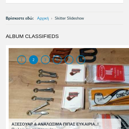
Βρίσκεστε εδώ:
Αρχική
Skitter Slideshow
ALBUM CLASSIFIEDS
1
2
3
4
5
6
ΑΞΕΣΟΥΆΡ & ΑΝΑΛΏΣΙΜΑ ΠΊΠΑΣ ΕΥΚΑΙΡΙΑ..!