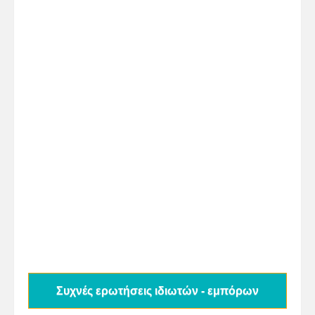
Συχνές ερωτήσεις ιδιωτών - εμπόρων