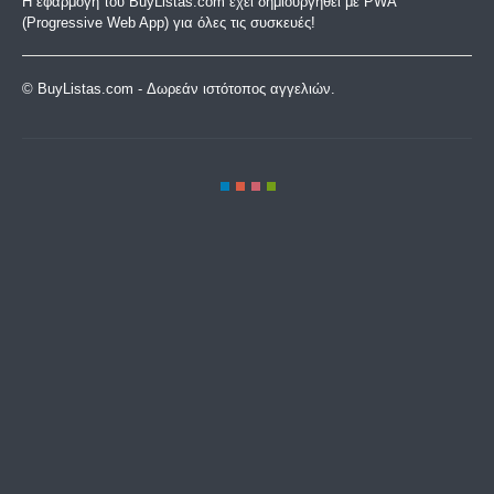
Η εφαρμογή του BuyListas.com έχει δημιουργηθεί με PWA
(Progressive Web App) για όλες τις συσκευές!
© BuyListas.com - Δωρεάν
ιστότοπος
αγγελιών.