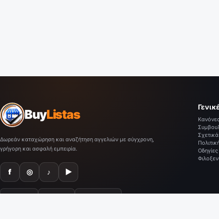
Γενικ
Buy
Listas
Κανόνε
Συμβου
Σχετικά
Δωρεάν καταχώρηση και αναζήτηση αγγελιών με σύγχρονη,
Πολιτικ
γρήγορη και ασφαλή εμπειρία.
Οδηγίες
Φιλοξεν
f
◎
♪
▶
Google Play
AppGallery
Microsoft Store