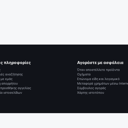
ές πληροφορίες
Αγοράστε με ασφάλεια
ς
Όταν αποστέλλετε προϊόντα
λές αναζήτησης
Οχήματα
 με εμάς
Επώνυμα είδη και λογισμικό
ή απορρήτου
Μεταφορά χρημάτων μέσω Intern
 προσθήκης αγγελίας
Σύμβουλος αγοράς
ία ιστοσελίδων
Χάρτης ιστοτόπου