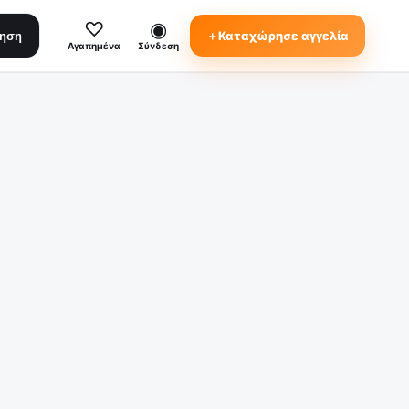
♡
◉
＋
Καταχώρησε αγγελία
τηση
Αγαπημένα
Σύνδεση