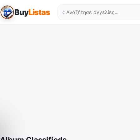
Buy
Listas
⌕
Album Classifieds