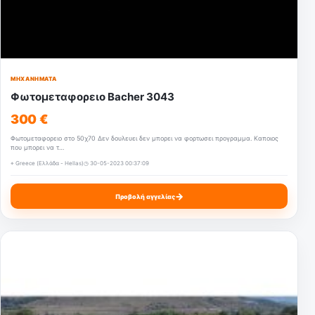
ΜΗΧΑΝΉΜΑΤΑ
Φωτομεταφορειο Bacher 3043
300 €
Φωτομεταφορειο στο 50χ70 Δεν δουλευει δεν μπορει να φορτωσει προγραμμα. Καποιος
που μπορει να τ…
⌖ Greece (Ελλάδα - Hellas)
◷ 30-05-2023 00:37:09
→
Προβολή αγγελίας