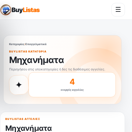
☰
Buy
Listas
Άνοι
Κατηγορίες
›
Επαγγελματικά
BUYLISTAS ΚΑΤΗΓΟΡΊΑ
Μηχανήματα
Περιηγήσου στις υποκατηγορίες ή δες τις διαθέσιμες αγγελίες.
4
✦
ενεργές αγγελίες
BUYLISTAS ΑΓΓΕΛΊΕΣ
Μηχανήματα