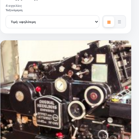
4 αγγελίες
Ταξινόμηση
▦
☰