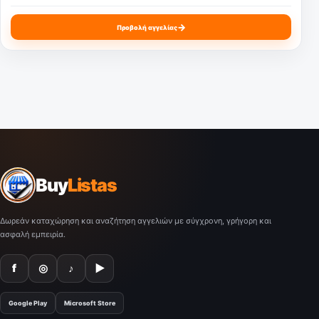
→
Προβολή αγγελίας
Buy
Listas
Δωρεάν καταχώρηση και αναζήτηση αγγελιών με σύγχρονη, γρήγορη και
ασφαλή εμπειρία.
f
◎
♪
▶
Google Play
Microsoft Store