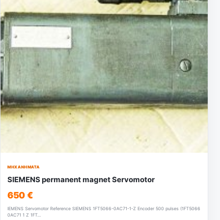
ΜΗΧΑΝΉΜΑΤΑ
SIEMENS permanent magnet Servomotor
650 €
IEMENS Servomotor Reference SIEMENS 1FT5066-0AC71-1-Z Encoder 500 pulses (1FT5066
0AC71 1 Z 1FT…