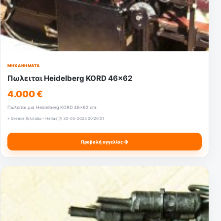
ΜΗΧΑΝΉΜΑΤΑ
Πωλειται Heidelberg KORD 46x62
4.000 €
Πωλειται μια Heidelberg KORD 46x62 cm.
⌖ Greece (Ελλάδα - Hellas)
◷ 30-05-2023 00:20:01
→
Προβολή αγγελίας